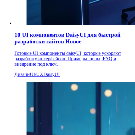
10 UI компонентов DaisyUI для быстрой
разработки сайтов
Новое
Готовые UI-компоненты daisyUI, которые ускоряют
разработку интерфейсов. Примеры, цены, FAQ и
внедрение под ключ.
Дизайн
UI/UX
DaisyUI