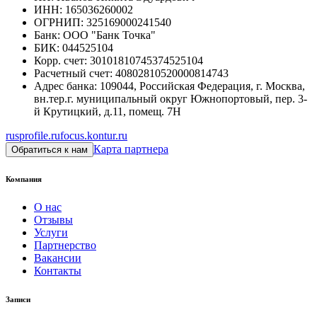
ИНН
:
165036260002
ОГРНИП
:
325169000241540
Банк
:
ООО "Банк Точка"
БИК
:
044525104
Корр. счет
:
30101810745374525104
Расчетный счет
:
40802810520000814743
Адрес банка
:
109044, Российская Федерация, г. Москва,
вн.тер.г. муниципальный округ Южнопортовый, пер. 3-
й Крутицкий, д.11, помещ. 7Н
rusprofile.ru
focus.kontur.ru
Карта партнера
Обратиться к нам
Компания
О нас
Отзывы
Услуги
Партнерство
Вакансии
Контакты
Записи