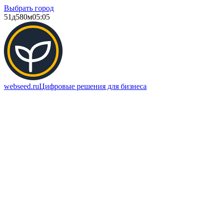
Выбрать город
51д
580м
05:05
webseed.ru
Цифровые решения для бизнеса