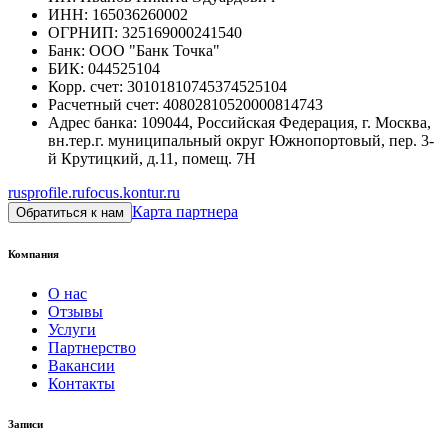
ИНН
:
165036260002
ОГРНИП
:
325169000241540
Банк
:
ООО "Банк Точка"
БИК
:
044525104
Корр. счет
:
30101810745374525104
Расчетный счет
:
40802810520000814743
Адрес банка
:
109044, Российская Федерация, г. Москва,
вн.тер.г. муниципальный округ Южнопортовый, пер. 3-
й Крутицкий, д.11, помещ. 7Н
rusprofile.ru
focus.kontur.ru
Карта партнера
Обратиться к нам
Компания
О нас
Отзывы
Услуги
Партнерство
Вакансии
Контакты
Записи