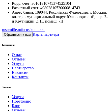
Корр. счет
:
30101810745374525104
Расчетный счет
:
40802810520000814743
Адрес банка
:
109044, Российская Федерация, г. Москва,
вн.тер.г. муниципальный округ Южнопортовый, пер. 3-
й Крутицкий, д.11, помещ. 7Н
rusprofile.ru
focus.kontur.ru
Карта партнера
Обратиться к нам
Компания
О нас
Отзывы
Услуги
Партнерство
Вакансии
Контакты
Записи
Услуги
Портфолио
Блог
Отзывы