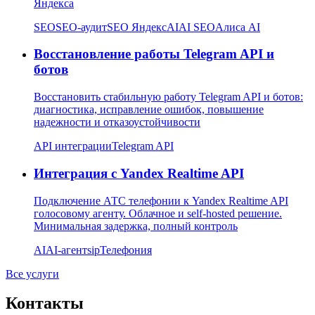
Яндекса
SEO
SEO-аудит
SEO Яндекс
AI
AI SEO
Алиса AI
Восстановление работы Telegram API и
ботов
Восстановить стабильную работу Telegram API и ботов:
диагностика, исправление ошибок, повышение
надежности и отказоустойчивости
API интеграции
Telegram API
Интеграция с Yandex Realtime API
Подключение АТС телефонии к Yandex Realtime API
голосовому агенту. Облачное и self-hosted решение.
Минимальная задержка, полный контроль
AI
AI-агент
sip
Телефония
Все услуги
Контакты