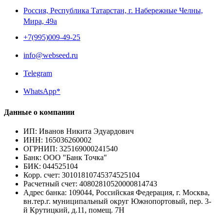
Россия, Республика Татарстан, г. Набережные Челны,
Мира, 49a
+7(995)009-49-25
info@webseed.ru
Telegram
WhatsApp*
Данные о компании
ИП
:
Иванов Никита Эдуардович
ИНН
:
165036260002
ОГРНИП
:
325169000241540
Банк
:
ООО "Банк Точка"
БИК
:
044525104
Корр. счет
:
30101810745374525104
Расчетный счет
:
40802810520000814743
Адрес банка
:
109044, Российская Федерация, г. Москва,
вн.тер.г. муниципальный округ Южнопортовый, пер. 3-
й Крутицкий, д.11, помещ. 7Н