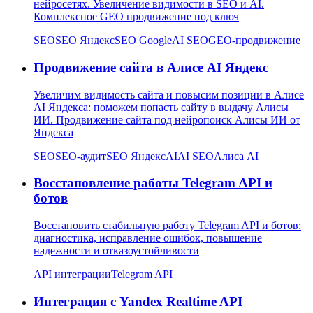
нейросетях. Увеличение видимости в SEO и AI.
Комплексное GEO продвижение под ключ
SEO
SEO Яндекс
SEO Google
AI SEO
GEO-продвижение
Продвижение сайта в Алисе AI Яндекс
Увеличим видимость сайта и повысим позиции в Алисе
AI Яндекса: поможем попасть сайту в выдачу Алисы
ИИ. Продвижение сайта под нейропоиск Алисы ИИ от
Яндекса
SEO
SEO-аудит
SEO Яндекс
AI
AI SEO
Алиса AI
Восстановление работы Telegram API и
ботов
Восстановить стабильную работу Telegram API и ботов:
диагностика, исправление ошибок, повышение
надежности и отказоустойчивости
API интеграции
Telegram API
Интеграция с Yandex Realtime API