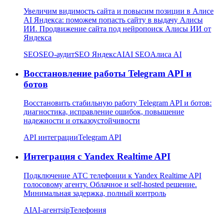
Увеличим видимость сайта и повысим позиции в Алисе
AI Яндекса: поможем попасть сайту в выдачу Алисы
ИИ. Продвижение сайта под нейропоиск Алисы ИИ от
Яндекса
SEO
SEO-аудит
SEO Яндекс
AI
AI SEO
Алиса AI
Восстановление работы Telegram API и
ботов
Восстановить стабильную работу Telegram API и ботов:
диагностика, исправление ошибок, повышение
надежности и отказоустойчивости
API интеграции
Telegram API
Интеграция с Yandex Realtime API
Подключение АТС телефонии к Yandex Realtime API
голосовому агенту. Облачное и self-hosted решение.
Минимальная задержка, полный контроль
AI
AI-агент
sip
Телефония