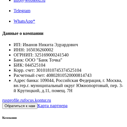
info@webseed.ru
Telegram
WhatsApp*
Данные о компании
ИП
:
Иванов Никита Эдуардович
ИНН
:
165036260002
ОГРНИП
:
325169000241540
Банк
:
ООО "Банк Точка"
БИК
:
044525104
Корр. счет
:
30101810745374525104
Расчетный счет
:
40802810520000814743
Адрес банка
:
109044, Российская Федерация, г. Москва,
вн.тер.г. муниципальный округ Южнопортовый, пер. 3-
й Крутицкий, д.11, помещ. 7Н
rusprofile.ru
focus.kontur.ru
Карта партнера
Обратиться к нам
Компания