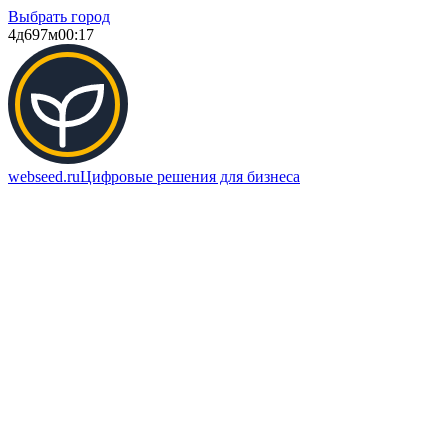
Выбрать город
4д
697м
00:17
webseed.ru
Цифровые решения для бизнеса