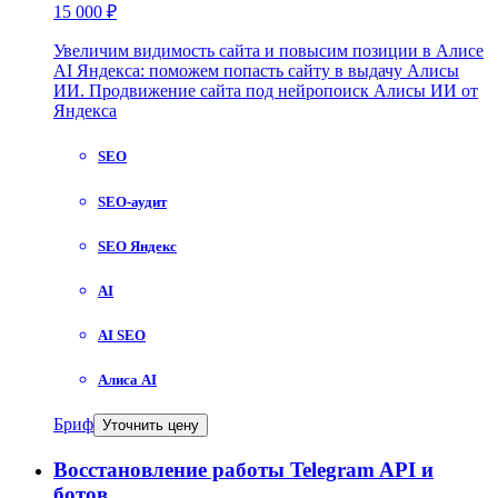
15 000 ₽
Увеличим видимость сайта и повысим позиции в Алисе
AI Яндекса: поможем попасть сайту в выдачу Алисы
ИИ. Продвижение сайта под нейропоиск Алисы ИИ от
Яндекса
SEO
SEO-аудит
SEO Яндекс
AI
AI SEO
Алиса AI
Бриф
Уточнить цену
Восстановление работы Telegram API и
ботов